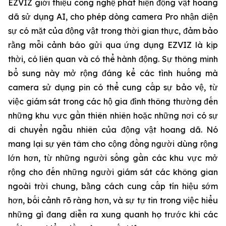
EZVIZ giới thiệu công nghệ phát hiện động vật hoang
dã sử dụng AI, cho phép dòng camera Pro nhận diện
sự có mặt của động vật trong thời gian thực, đảm bảo
rằng mỗi cảnh báo gửi qua ứng dụng EZVIZ là kịp
thời, có liên quan và có thể hành động. Sự thông minh
bổ sung này mở rộng đáng kể các tình huống mà
camera sử dụng pin có thể cung cấp sự bảo vệ, từ
việc giám sát trong các hộ gia đình thông thường đến
những khu vực gần thiên nhiên hoặc những nơi có sự
di chuyển ngẫu nhiên của động vật hoang dã. Nó
mang lại sự yên tâm cho cộng đồng người dùng rộng
lớn hơn, từ những người sống gần các khu vực mở
rộng cho đến những người giám sát các không gian
ngoài trời chung, bằng cách cung cấp tín hiệu sớm
hơn, bối cảnh rõ ràng hơn, và sự tự tin trong việc hiểu
những gì đang diễn ra xung quanh họ trước khi các