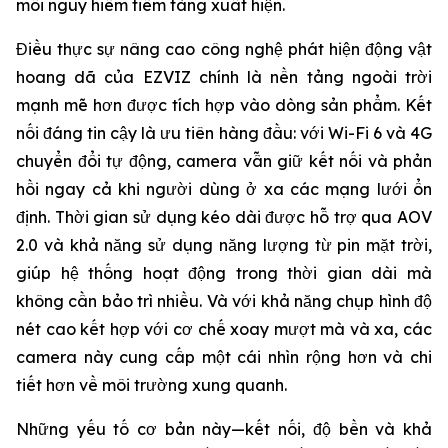
mối nguy hiểm tiềm tàng xuất hiện.
Điều thực sự nâng cao công nghệ phát hiện động vật
hoang dã của EZVIZ chính là nền tảng ngoài trời
mạnh mẽ hơn được tích hợp vào dòng sản phẩm. Kết
nối đáng tin cậy là ưu tiên hàng đầu: với Wi-Fi 6 và 4G
chuyển đổi tự động, camera vẫn giữ kết nối và phản
hồi ngay cả khi người dùng ở xa các mạng lưới ổn
định. Thời gian sử dụng kéo dài được hỗ trợ qua AOV
2.0 và khả năng sử dụng năng lượng từ pin mặt trời,
giúp hệ thống hoạt động trong thời gian dài mà
không cần bảo trì nhiều. Và với khả năng chụp hình độ
nét cao kết hợp với cơ chế xoay mượt mà và xa, các
camera này cung cấp một cái nhìn rộng hơn và chi
tiết hơn về môi trường xung quanh.
Những yếu tố cơ bản này—kết nối, độ bền và khả