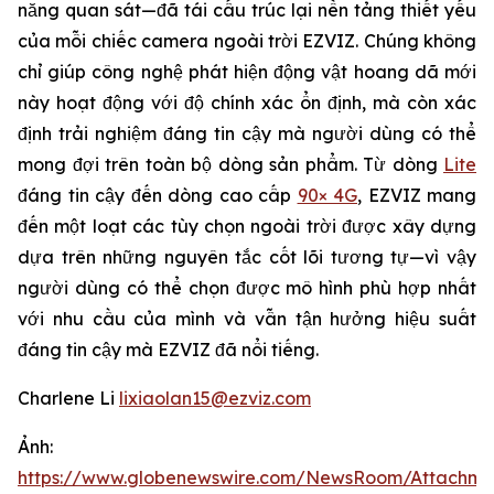
năng quan sát—đã tái cấu trúc lại nền tảng thiết yếu
của mỗi chiếc camera ngoài trời EZVIZ. Chúng không
chỉ giúp công nghệ phát hiện động vật hoang dã mới
này hoạt động với độ chính xác ổn định, mà còn xác
định trải nghiệm đáng tin cậy mà người dùng có thể
mong đợi trên toàn bộ dòng sản phẩm. Từ dòng
Lite
đáng tin cậy đến dòng cao cấp
90× 4G
, EZVIZ mang
đến một loạt các tùy chọn ngoài trời được xây dựng
dựa trên những nguyên tắc cốt lõi tương tự—vì vậy
người dùng có thể chọn được mô hình phù hợp nhất
với nhu cầu của mình và vẫn tận hưởng hiệu suất
đáng tin cậy mà EZVIZ đã nổi tiếng.
Charlene Li
lixiaolan15@ezviz.com
Ảnh:
https://www.globenewswire.com/NewsRoom/Attachme