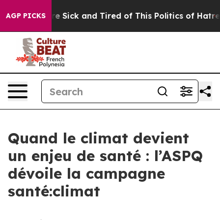
eople Are Sick and Tired of This Politics of Hatred”
Th
AGP PICKS
Quand le climat devient
un enjeu de santé : l’ASPQ
dévoile la campagne
santé:climat