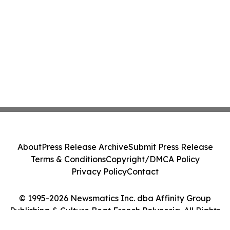
About
Press Release Archive
Submit Press Release
Terms & Conditions
Copyright/DMCA Policy
Privacy Policy
Contact
© 1995-2026 Newsmatics Inc. dba Affinity Group
Publishing & Culture Beat French Polynesia. All Rights
Reserved.