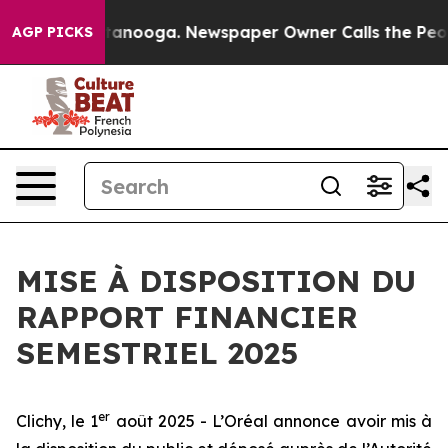
s in Chattanooga. Newspaper Owner Calls the People A
AGP PICKS
MISE À DISPOSITION DU
RAPPORT FINANCIER
SEMESTRIEL 2025
er
Clichy, le 1
août 2025 - L’Oréal annonce avoir mis à